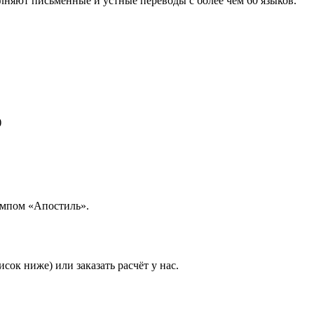
лняют письменные и устные переводы с более чем 60 языков.
)
ампом «Апостиль».
ок ниже) или заказать расчёт у нас.