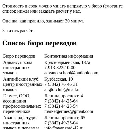
Стоимость и срок можно узнать напрямую у бюро (смотрите
список ниже) или заказать расчёт у нас.
Оценка, как правило, занимает 30 минут.
Заказать расчёт
Список бюро переводов
Бюро переводов
Контактная информация
Адванс, школа
Красноармейская, 137а
иностранных
7-913-322-10-00
языков
advanceschool@outlook.com
Английский клуб,
Кузбасская, 10
центр иностранных
7 (3842) 76-46-31
языков
anglo-club@mail.ru
Гермес, ООО,
Ленина проспект, 4
ассоциация
7 (3842) 44-25-64
профессиональных
7 (3842) 44-25-54
переводчиков
marketgermes@gmail.com
Авангард, студия
Ленина проспект, 65
иностранных
7 (3842) 49-25-04
языков и перевода
info@avangard-42.ru