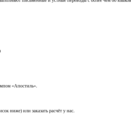
выполняют письменные и устные переводы с более чем 60 языков
)
ампом «Апостиль».
ок ниже) или заказать расчёт у нас.