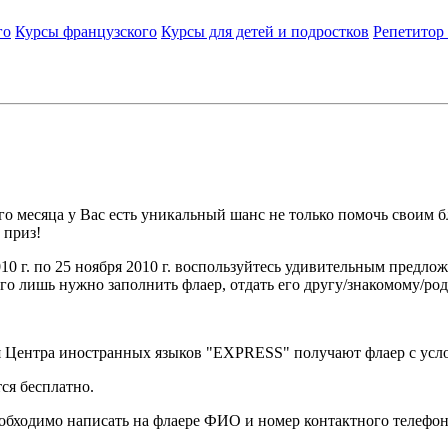
го
Курсы французского
Курсы для детей и подростков
Репетитор
го месяца у Вас есть уникальный шанс не только помочь своим б
 приз!
010 г. по 25 ноября 2010 г. воспользуйтесь удивительным пред
его лишь нужно заполнить флаер, отдать его другу/знакомому/род
я Центра иностранных языков "EXPRESS" получают флаер с услови
тся бесплатно.
обходимо написать на флаере ФИО и номер контактного телефон