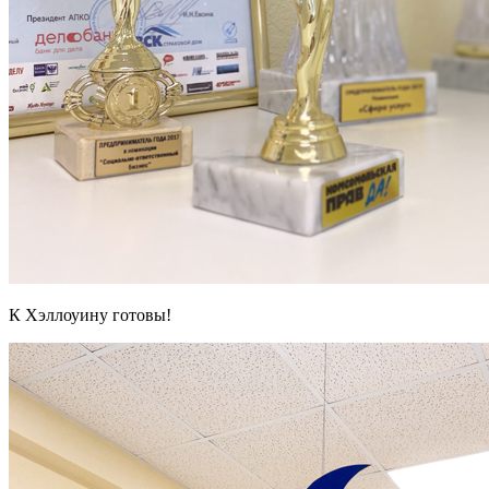
К Хэллоуину готовы!