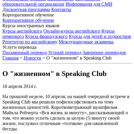
образовательной организации
Информация для СМИ
Дисконтная программа
Контакты
Корпоративное обучение
Корпоративное обучение
Курсы иностранных языков
Курсы английского
Онлайн-курсы английского
Курсы
немецкого
Курсы французского
Курсы для детей и подростков
Репетитор по английскому
Международные экзамены
Услуги перевода
Письменный перевод
Устный перевод
Заверение переводов
Главная
>
Новости
>
О "жизненном" в Speaking Club
О "жизненном" в Speaking Club
18 апреля 2014 г.
На прошлой неделе, 10 апреля, на нашей очередной встрече в
Speaking Club мы решили пофилософствовать на тему
жизненных ценностей. Короткометражный мультфильм
Майкла Рейчерта «Вся жизнь за минуту», рассказывающий о
том, что можно успеть сделать за целую (!) минуту своей
жизни, послужил отличным «толчком» для оживленной
беседы.