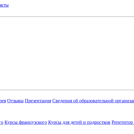
акты
рея
Отзывы
Презентация
Сведения об образовательной организ
го
Курсы французского
Курсы для детей и подростков
Репетитор