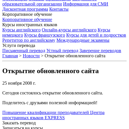
образовательной организации
Информация для СМИ
Дисконтная программа
Контакты
Корпоративное обучение
Корпоративное обучение
Курсы иностранных языков
Курсы английского
Онлайн-курсы английского
Курсы
немецкого
Курсы французского
Курсы для детей и подростков
Репетитор по английскому
Международные экзамены
Услуги перевода
Письменный перевод
Устный перевод
Заверение переводов
Главная
>
Новости
>
Открытие обновленного сайта
Открытие обновленного сайта
25 ноября 2008 г.
Сегодня состоялось открытие обновленного сайта.
Поделитесь с друзьями полезной информацией!
Повышение квалификации преподавателей Центра
иностранных языков EXPRESS
Заказать перевод
Записаться на курсы