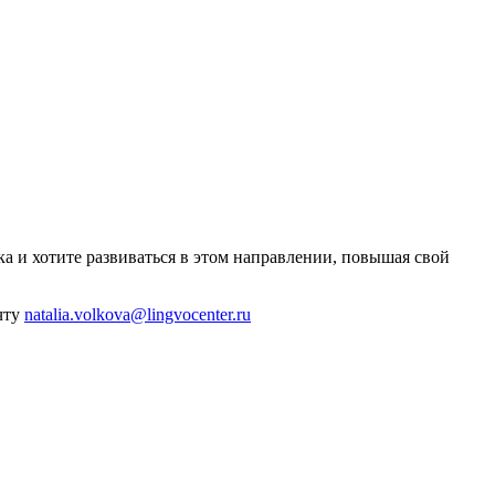
а и хотите развиваться в этом направлении, повышая свой
чту
natalia.volkova@lingvocenter.ru