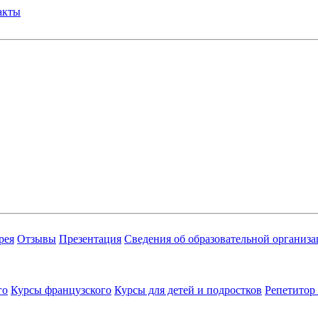
акты
рея
Отзывы
Презентация
Сведения об образовательной организ
го
Курсы французского
Курсы для детей и подростков
Репетитор