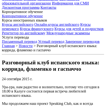
образовательной организации
Информация для СМИ
Дисконтная программа
Контакты
Корпоративное обучение
Корпоративное обучение
Курсы иностранных языков
Курсы английского
Онлайн-курсы английского
Курсы
немецкого
Курсы французского
Курсы для детей и подростков
Репетитор по английскому
Международные экзамены
Услуги перевода
Письменный перевод
Устный перевод
Заверение переводов
Главная
>
Новости
>
Разговорный клуб испанского языка:
коррида, фламенко и гаспаччо
Разговорный клуб испанского языка:
коррида, фламенко и гаспаччо
24 сентября 2015 г.
Ура-ура, нам радостно и волнительно, потому что сегодня в
18.00 в Калуге состоится первая встреча любителей
испанского языка.
Мы продолжаем наш проект Speaking Club, как и всегда