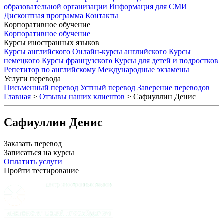
образовательной организации
Информация для СМИ
Дисконтная программа
Контакты
Корпоративное обучение
Корпоративное обучение
Курсы иностранных языков
Курсы английского
Онлайн-курсы английского
Курсы
немецкого
Курсы французского
Курсы для детей и подростков
Репетитор по английскому
Международные экзамены
Услуги перевода
Письменный перевод
Устный перевод
Заверение переводов
Главная
>
Отзывы наших клиентов
>
Сафиуллин Денис
Сафиуллин Денис
Заказать перевод
Записаться на курсы
Оплатить услуги
Пройти тестирование