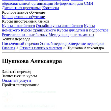
образовательной организации
Информация для СМИ
Дисконтная программа
Контакты
Корпоративное обучение
Корпоративное обучение
Курсы иностранных языков
Курсы английского
Онлайн-курсы английского
Курсы
немецкого
Курсы французского
Курсы для детей и подростков
Репетитор по английскому
Международные экзамены
Услуги перевода
Письменный перевод
Устный перевод
Заверение переводов
Главная
>
Отзывы наших клиентов
>
Шушкова Александра
Шушкова Александра
Заказать перевод
Записаться на курсы
Оплатить услуги
Пройти тестирование