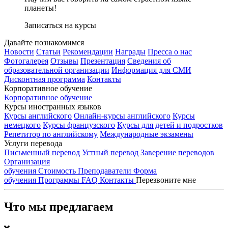
планеты!
Записаться на курсы
Давайте познакомимся
Новости
Статьи
Рекомендации
Награды
Пресса о нас
Фотогалерея
Отзывы
Презентация
Сведения об
образовательной организации
Информация для СМИ
Дисконтная программа
Контакты
Корпоративное обучение
Корпоративное обучение
Курсы иностранных языков
Курсы английского
Онлайн-курсы английского
Курсы
немецкого
Курсы французского
Курсы для детей и подростков
Репетитор по английскому
Международные экзамены
Услуги перевода
Письменный перевод
Устный перевод
Заверение переводов
Организация
обучения
Стоимость
Преподаватели
Форма
обучения
Программы
FAQ
Контакты
Перезвоните мне
Что мы предлагаем