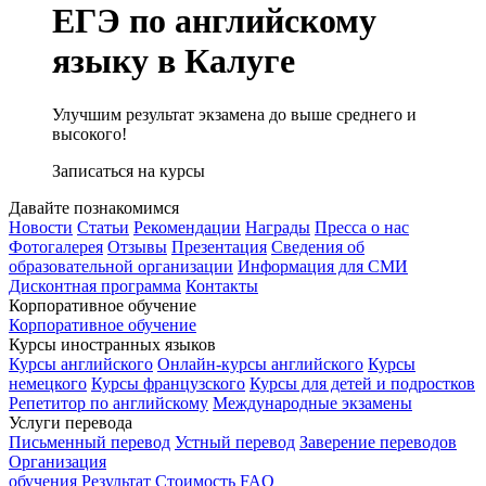
ЕГЭ по английскому
языку в Калуге
Улучшим результат экзамена до выше среднего и
высокого!
Записаться на курсы
Давайте познакомимся
Новости
Статьи
Рекомендации
Награды
Пресса о нас
Фотогалерея
Отзывы
Презентация
Сведения об
образовательной организации
Информация для СМИ
Дисконтная программа
Контакты
Корпоративное обучение
Корпоративное обучение
Курсы иностранных языков
Курсы английского
Онлайн-курсы английского
Курсы
немецкого
Курсы французского
Курсы для детей и подростков
Репетитор по английскому
Международные экзамены
Услуги перевода
Письменный перевод
Устный перевод
Заверение переводов
Организация
обучения
Результат
Стоимость
FAQ