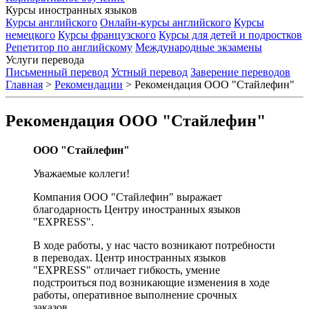
Курсы иностранных языков
Курсы английского
Онлайн-курсы английского
Курсы
немецкого
Курсы французского
Курсы для детей и подростков
Репетитор по английскому
Международные экзамены
Услуги перевода
Письменный перевод
Устный перевод
Заверение переводов
Главная
>
Рекомендации
>
Рекомендация ООО "Стайлефин"
Рекомендация ООО "Стайлефин"
ООО "Стайлефин"
Уважаемые коллеги!
Компания ООО "Стайлефин" выражает
благодарность Центру иностранных языков
"EXPRESS".
В ходе работы, у нас часто возникают потребности
в переводах. Центр иностранных языков
"EXPRESS" отличает гибкость, умение
подстроиться под возникающие изменения в ходе
работы, оперативное выполнение срочных
заказов.